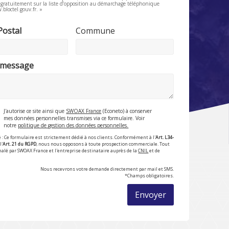
e gratuitement sur la liste d’opposition au démarchage téléphonique
.bloctel.gouv.fr. »
Postal
Commune
 message
J'autorise ce site ainsi que
SWOAX France
(Econeto) à conserver
mes données personnelles transmises via ce formulaire. Voir
notre
politique de gestion des données personnelles.
 : Ce formulaire est strictement dédié à nos clients. Conformément à l'
Art. L34-
l'
Art. 21 du RGPD
, nous nous opposons à toute prospection commerciale. Tout
nalé par SWOAX France et l'entreprise destinataire auprès de la
CNIL
et de
Nous recevrons votre demande directement par mail et SMS.
*Champs obligatoires.
Envoyer