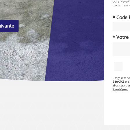
vous inscrir
Bloctel : www
* Code 
uivante
* Votre
Usage réservé
5 du CPCE
et à 
abus sera sig
Signal-Spam
.