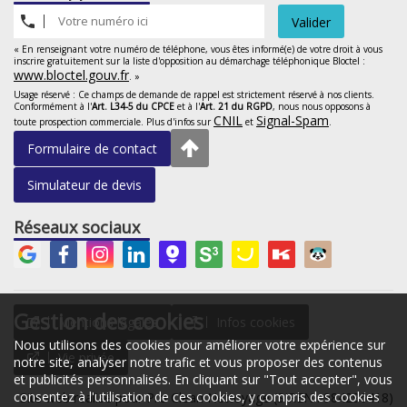
Valider
« En renseignant votre numéro de téléphone, vous êtes informé(e) de votre droit à vous
inscrire gratuitement sur la liste d'opposition au démarchage téléphonique Bloctel :
www.bloctel.gouv.fr
. »
Usage réservé : Ce champs de demande de rappel est strictement réservé à nos clients.
Conformément à l'
Art. L34-5 du CPCE
et à l'
Art. 21 du RGPD
, nous nous opposons à
CNIL
Signal-Spam
toute prospection commerciale. Plus d'infos sur
et
.
Formulaire de contact
Simulateur de devis
Réseaux sociaux
Gestion des cookies
Mentions légales
Infos cookies
Nous utilisons des cookies pour améliorer votre expérience sur
Vie privée
notre site, analyser notre trafic et vous proposer des contenus
et publicités personnalisés. En cliquant sur "Tout accepter", vous
consentez à l'utilisation de ces cookies, y compris des cookies
Site web réalisé pour Pro Clean Nettoyage (SIREN : 984296418)