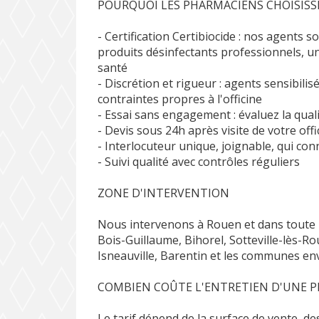
POURQUOI LES PHARMACIENS CHOISIS
- Certification Certibiocide : nos agents
produits désinfectants professionnels, u
santé
- Discrétion et rigueur : agents sensibilisé
contraintes propres à l'officine
- Essai sans engagement : évaluez la qual
- Devis sous 24h après visite de votre offi
- Interlocuteur unique, joignable, qui con
- Suivi qualité avec contrôles réguliers
ZONE D'INTERVENTION
Nous intervenons à Rouen et dans toute 
Bois-Guillaume, Bihorel, Sotteville-lès-Ro
Isneauville, Barentin et les communes en
COMBIEN COÛTE L'ENTRETIEN D'UNE P
Le tarif dépend de la surface de vente, des