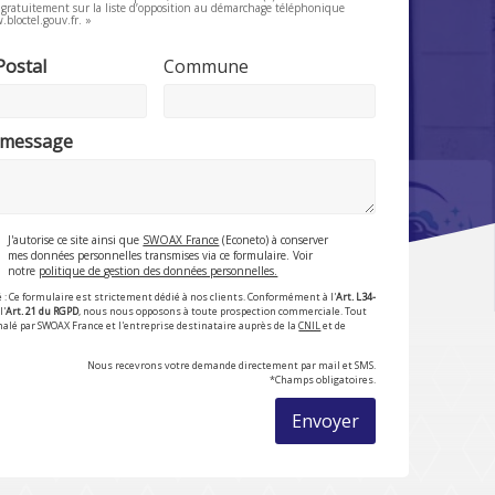
e gratuitement sur la liste d’opposition au démarchage téléphonique
.bloctel.gouv.fr. »
Postal
Commune
 message
J'autorise ce site ainsi que
SWOAX France
(Econeto) à conserver
mes données personnelles transmises via ce formulaire. Voir
notre
politique de gestion des données personnelles.
 : Ce formulaire est strictement dédié à nos clients. Conformément à l'
Art. L34-
l'
Art. 21 du RGPD
, nous nous opposons à toute prospection commerciale. Tout
nalé par SWOAX France et l'entreprise destinataire auprès de la
CNIL
et de
Nous recevrons votre demande directement par mail et SMS.
*Champs obligatoires.
Envoyer