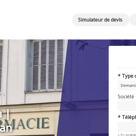
Simulateur de devis
* Type
Société
 |
* Télé
ean
« En renseig