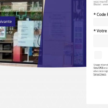
vous inscrir
Bloctel : www
* Code 
uivante
* Votre
Usage réservé
5 du CPCE
et à 
abus sera sig
Signal-Spam
.