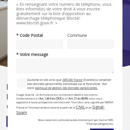
« En renseignant votre numéro de téléphone, vous
êtes informé(e) de votre droit à vous inscrire
gratuitement sur la liste d’opposition au
démarchage téléphonique Bloctel :
www.bloctel.gouv.fr. »
* Code Postal
Commune
* Votre message
J'autorise ce site ainsi que
SWOAX France
(Econeto) à conserver
mes données personnelles transmises via ce formulaire. Voir
Ménage à domicile à Rouen |
notre
politique de gestion des données personnelles.
Maison et appartement | Pro
Usage réservé : Ce formulaire est strictement dédié à nos clients.
Conformément à l'
Art. L34-5 du CPCE
et à l'
Art. 21 du RGPD
, nous nous
opposons à toute prospection commerciale. Tout abus sera signalé par SWOAX
Clean
CNIL
Signal-
France et l'entreprise destinataire auprès de la
et de
Spam
.
Nous recevrons votre demande directement par mail et SMS.
Rubrique précédente
*Champs obligatoires.