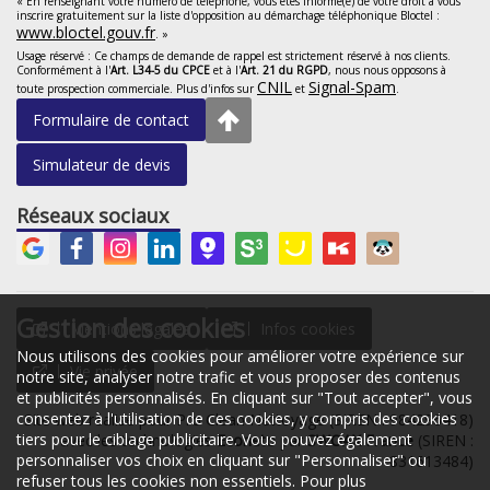
« En renseignant votre numéro de téléphone, vous êtes informé(e) de votre droit à vous
inscrire gratuitement sur la liste d'opposition au démarchage téléphonique Bloctel :
www.bloctel.gouv.fr
. »
Usage réservé : Ce champs de demande de rappel est strictement réservé à nos clients.
Conformément à l'
Art. L34-5 du CPCE
et à l'
Art. 21 du RGPD
, nous nous opposons à
CNIL
Signal-Spam
toute prospection commerciale. Plus d'infos sur
et
.
Formulaire de contact
Simulateur de devis
Réseaux sociaux
Gestion des cookies
Mentions légales
Infos cookies
Nous utilisons des cookies pour améliorer votre expérience sur
Vie privée
notre site, analyser notre trafic et vous proposer des contenus
et publicités personnalisés. En cliquant sur "Tout accepter", vous
consentez à l'utilisation de ces cookies, y compris des cookies
Site web réalisé pour Pro Clean Nettoyage (SIREN : 984296418)
tiers pour le ciblage publicitaire. Vous pouvez également
avec les technologies
Econeto
par
SWOAX France
(SIREN :
personnaliser vos choix en cliquant sur "Personnaliser" ou
831613484)
refuser tous les cookies non essentiels. Pour plus