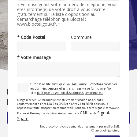
« En renseignant votre numéro de téléphone, vous
êtes informé(e) de votre droit à vous inscrire
gratuitement sur la liste d’opposition au
démarchage téléphonique Bloctel :
www.bloctel.gouv.fr. »
* Code Postal
Commune
* Votre message
J'autorise ce site ainsi que
SWOAX France
(Econeto) à conserver
mes données personnelles transmises via ce formulaire. Voir
Nettoyage de fin de chantier à
notre
politique de gestion des données personnelles.
Rouen | Devis 24h | Pro Clean
Usage réservé : Ce formulaire est strictement dédié à nos clients.
Conformément à l'
Art. L34-5 du CPCE
et à l'
Art. 21 du RGPD
, nous nous
opposons à toute prospection commerciale. Tout abus sera signalé par SWOAX
CNIL
Signal-
France et l'entreprise destinataire auprès de la
et de
Rubrique précédente
Rubrique suivante
Spam
.
Nous recevrons votre demande directement par mail et SMS.
*Champs obligatoires.