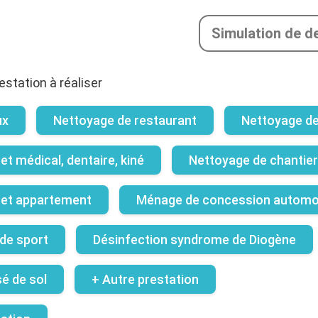
Simulation de d
estation à réaliser
ux
Nettoyage de restaurant
Nettoyage d
t médical, dentaire, kiné
Nettoyage de chantier 
et appartement
Ménage de concession automo
 de sport
Désinfection syndrome de Diogène
é de sol
+ Autre prestation