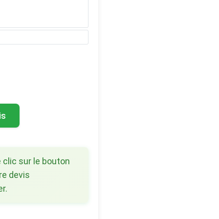
is
 clic sur le bouton
re devis
r.