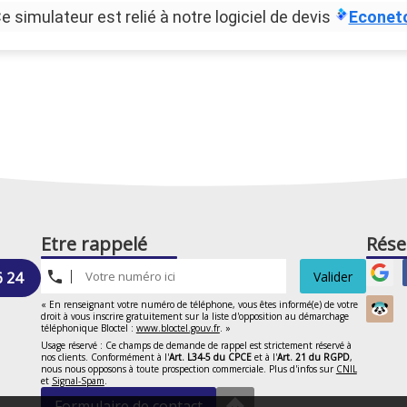
e simulateur est relié à notre logiciel de devis
Econet
Etre rappelé
Rése
6 24
Valider
« En renseignant votre numéro de téléphone, vous êtes informé(e) de votre
droit à vous inscrire gratuitement sur la liste d'opposition au démarchage
téléphonique Bloctel :
www.bloctel.gouv.fr
. »
Usage réservé : Ce champs de demande de rappel est strictement réservé à
nos clients. Conformément à l'
Art. L34-5 du CPCE
et à l'
Art. 21 du RGPD
,
nous nous opposons à toute prospection commerciale. Plus d'infos sur
CNIL
et
Signal-Spam
.
Formulaire de contact