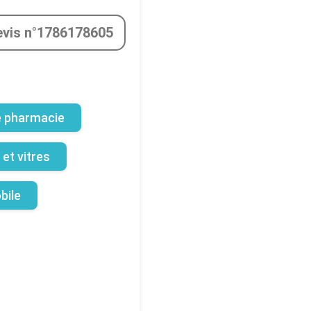
evis n°1786178605
e pharmacie
et vitres
bile