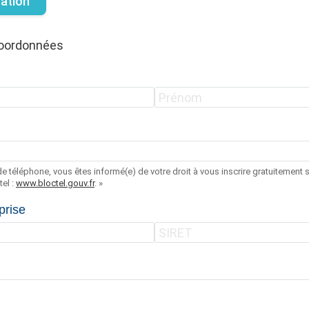
tation
coordonnées
e téléphone, vous êtes informé(e) de votre droit à vous inscrire gratuitement su
el :
www.bloctel.gouv.fr
. »
prise